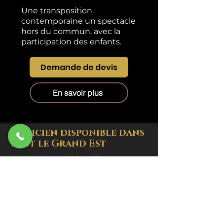
Une transposition
contemporaine un spectacle
hors du commun, avec la
participation des enfants.
Demande de devis
En savoir plus
Magicien disponible dans
tout le Grand Est
Metz · Nancy · Thionville ·
Sarreguemines · Forbach ·
Sarrebourg · Verdun · Bar-le-Duc…&
le
Grand Est
Ce que nos