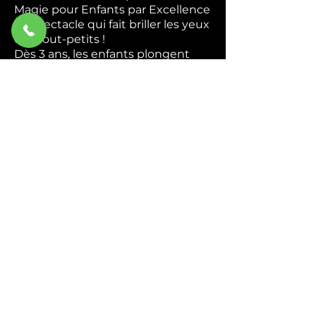
Magie pour Enfants par Excellence
Le spectacle qui fait briller les yeux
des tout-petits !
Dès 3 ans, les enfants plongent
dans un univers coloré et magique
où ils deviennent de véritables
apprentis magiciens. Apparitions
mystérieuses, foulards enchantés,
animaux rigolos — chaque tour est
une nouvelle surprise qui
déclenche rires et émerveillement.
Interactif du début à la fin,
Abracadabra transforme chaque
enfant en héros de la magie. Ils
chantent, ils rient, ils participent —
et repartent avec des étoiles plein
les yeux.
Idéal pour : Écoles, centres de
loisirs, associations et
programmations culturelles.
Durée : 45 min à 1h.