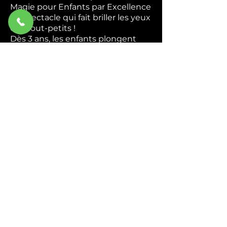
Magie pour Enfants par Excellence
Le spectacle qui fait briller les yeux
des tout-petits !
Dès 3 ans, les enfants plongent
dans un univers coloré et magique
où ils deviennent de véritables
apprentis magiciens. Apparitions
mystérieuses, foulards enchantés,
animaux rigolos — chaque tour est
une nouvelle surprise qui
déclenche rires et émerveillement.
Interactif du début à la fin,
Abracadabra transforme chaque
enfant en héros de la magie. Ils
chantent, ils rient, ils participent —
et repartent avec des étoiles plein
les yeux.
Idéal pour : Écoles, centres de
loisirs, associations et
programmations culturelles.
Durée : 45 min à 1h.