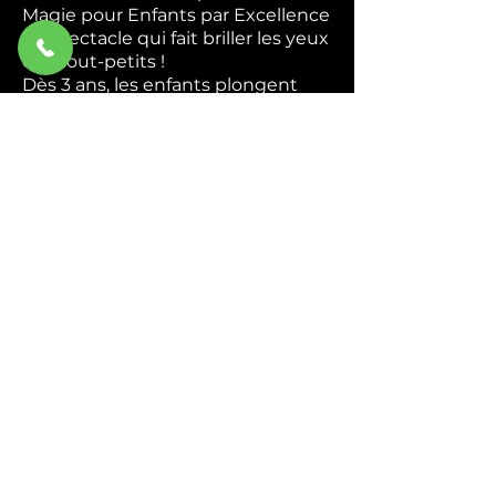
Magie pour Enfants par Excellence
Le spectacle qui fait briller les yeux
des tout-petits !
Dès 3 ans, les enfants plongent
dans un univers coloré et magique
où ils deviennent de véritables
apprentis magiciens. Apparitions
mystérieuses, foulards enchantés,
animaux rigolos — chaque tour est
une nouvelle surprise qui
déclenche rires et émerveillement.
Interactif du début à la fin,
Abracadabra transforme chaque
enfant en héros de la magie. Ils
chantent, ils rient, ils participent —
et repartent avec des étoiles plein
les yeux.
Idéal pour : Écoles, centres de
loisirs, associations et
programmations culturelles.
Durée : 45 min à 1h.