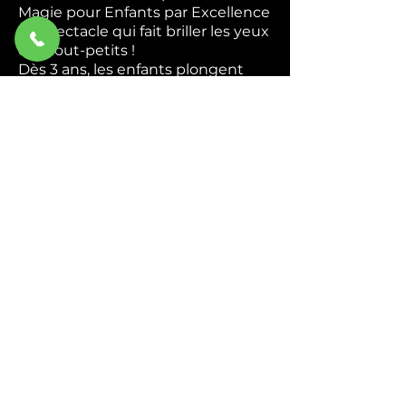
Magie pour Enfants par Excellence
Le spectacle qui fait briller les yeux
des tout-petits !
Dès 3 ans, les enfants plongent
dans un univers coloré et magique
où ils deviennent de véritables
apprentis magiciens. Apparitions
mystérieuses, foulards enchantés,
animaux rigolos — chaque tour est
une nouvelle surprise qui
déclenche rires et émerveillement.
Interactif du début à la fin,
Abracadabra transforme chaque
enfant en héros de la magie. Ils
chantent, ils rient, ils participent —
et repartent avec des étoiles plein
les yeux.
Idéal pour : Écoles, centres de
loisirs, associations et
programmations culturelles.
Durée : 45 min à 1h.