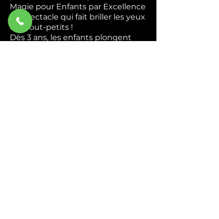
Magie pour Enfants par Excellence
Le spectacle qui fait briller les yeux
des tout-petits !
Dès 3 ans, les enfants plongent
dans un univers coloré et magique
où ils deviennent de véritables
apprentis magiciens. Apparitions
mystérieuses, foulards enchantés,
animaux rigolos — chaque tour est
une nouvelle surprise qui
déclenche rires et émerveillement.
Interactif du début à la fin,
Abracadabra transforme chaque
enfant en héros de la magie. Ils
chantent, ils rient, ils participent —
et repartent avec des étoiles plein
les yeux.
Idéal pour : Écoles, centres de
loisirs, associations et
programmations culturelles.
Durée : 45 min à 1h.