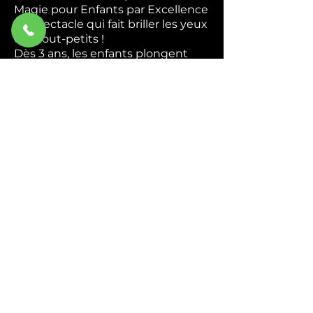
Magie pour Enfants par Excellence
Le spectacle qui fait briller les yeux
des tout-petits !
Dès 3 ans, les enfants plongent
dans un univers coloré et magique
où ils deviennent de véritables
apprentis magiciens. Apparitions
mystérieuses, foulards enchantés,
animaux rigolos — chaque tour est
une nouvelle surprise qui
déclenche rires et émerveillement.
Interactif du début à la fin,
Abracadabra transforme chaque
enfant en héros de la magie. Ils
chantent, ils rient, ils participent —
et repartent avec des étoiles plein
les yeux.
Idéal pour : Écoles, centres de
loisirs, associations et
programmations culturelles.
Durée : 45 min à 1h.