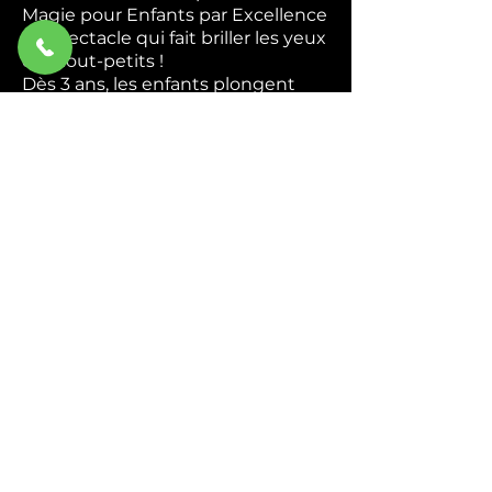
Magie pour Enfants par Excellence
Le spectacle qui fait briller les yeux
des tout-petits !
Dès 3 ans, les enfants plongent
dans un univers coloré et magique
où ils deviennent de véritables
apprentis magiciens. Apparitions
mystérieuses, foulards enchantés,
animaux rigolos — chaque tour est
une nouvelle surprise qui
déclenche rires et émerveillement.
Interactif du début à la fin,
Abracadabra transforme chaque
enfant en héros de la magie. Ils
chantent, ils rient, ils participent —
et repartent avec des étoiles plein
les yeux.
Idéal pour : Écoles, centres de
loisirs, associations et
programmations culturelles.
Durée : 45 min à 1h.