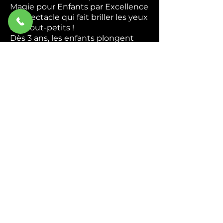
Magie pour Enfants par Excellence
Le spectacle qui fait briller les yeux
des tout-petits !
Dès 3 ans, les enfants plongent
dans un univers coloré et magique
où ils deviennent de véritables
apprentis magiciens. Apparitions
mystérieuses, foulards enchantés,
animaux rigolos — chaque tour est
une nouvelle surprise qui
déclenche rires et émerveillement.
Interactif du début à la fin,
Abracadabra transforme chaque
enfant en héros de la magie. Ils
chantent, ils rient, ils participent —
et repartent avec des étoiles plein
les yeux.
Idéal pour : Écoles, centres de
loisirs, associations et
programmations culturelles.
Durée : 45 min à 1h.