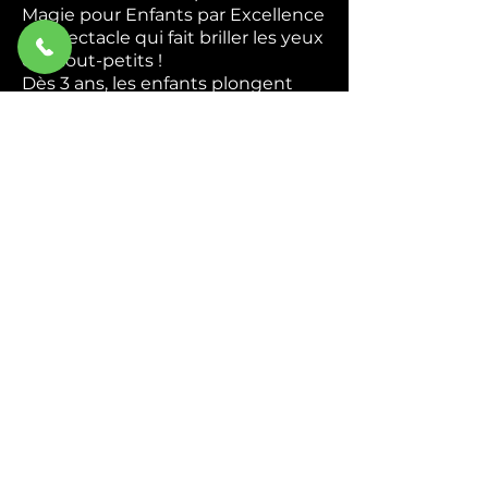
Magie pour Enfants par Excellence
Le spectacle qui fait briller les yeux
des tout-petits !
Dès 3 ans, les enfants plongent
dans un univers coloré et magique
où ils deviennent de véritables
apprentis magiciens. Apparitions
mystérieuses, foulards enchantés,
animaux rigolos — chaque tour est
une nouvelle surprise qui
déclenche rires et émerveillement.
Interactif du début à la fin,
Abracadabra transforme chaque
enfant en héros de la magie. Ils
chantent, ils rient, ils participent —
et repartent avec des étoiles plein
les yeux.
Idéal pour : Écoles, centres de
loisirs, associations et
programmations culturelles.
Durée : 45 min à 1h.