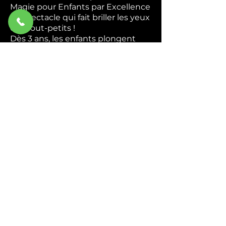
Magie pour Enfants par Excellence
Le spectacle qui fait briller les yeux
des tout-petits !
Dès 3 ans, les enfants plongent
dans un univers coloré et magique
où ils deviennent de véritables
apprentis magiciens. Apparitions
mystérieuses, foulards enchantés,
animaux rigolos — chaque tour est
une nouvelle surprise qui
déclenche rires et émerveillement.
Interactif du début à la fin,
Abracadabra transforme chaque
enfant en héros de la magie. Ils
chantent, ils rient, ils participent —
et repartent avec des étoiles plein
les yeux.
Idéal pour : Écoles, centres de
loisirs, associations et
programmations culturelles.
Durée : 45 min à 1h.