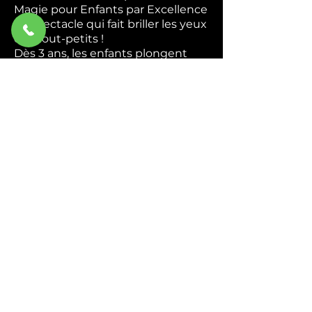
Magie pour Enfants par Excellence
Le spectacle qui fait briller les yeux
des tout-petits !
Dès 3 ans, les enfants plongent
dans un univers coloré et magique
où ils deviennent de véritables
apprentis magiciens. Apparitions
mystérieuses, foulards enchantés,
animaux rigolos — chaque tour est
une nouvelle surprise qui
déclenche rires et émerveillement.
Interactif du début à la fin,
Abracadabra transforme chaque
enfant en héros de la magie. Ils
chantent, ils rient, ils participent —
et repartent avec des étoiles plein
les yeux.
Idéal pour : Écoles, centres de
loisirs, associations et
programmations culturelles.
Durée : 45 min à 1h.