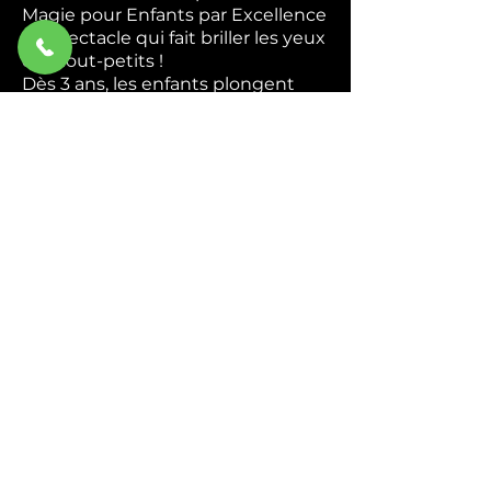
Magie pour Enfants par Excellence
Le spectacle qui fait briller les yeux
des tout-petits !
Dès 3 ans, les enfants plongent
dans un univers coloré et magique
où ils deviennent de véritables
apprentis magiciens. Apparitions
mystérieuses, foulards enchantés,
animaux rigolos — chaque tour est
une nouvelle surprise qui
déclenche rires et émerveillement.
Interactif du début à la fin,
Abracadabra transforme chaque
enfant en héros de la magie. Ils
chantent, ils rient, ils participent —
et repartent avec des étoiles plein
les yeux.
Idéal pour : Écoles, centres de
loisirs, associations et
programmations culturelles.
Durée : 45 min à 1h.