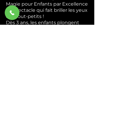
Magie pour Enfants par Excellence
Le spectacle qui fait briller les yeux
des tout-petits !
Dès 3 ans, les enfants plongent
dans un univers coloré et magique
où ils deviennent de véritables
apprentis magiciens. Apparitions
mystérieuses, foulards enchantés,
animaux rigolos — chaque tour est
une nouvelle surprise qui
déclenche rires et émerveillement.
Interactif du début à la fin,
Abracadabra transforme chaque
enfant en héros de la magie. Ils
chantent, ils rient, ils participent —
et repartent avec des étoiles plein
les yeux.
Idéal pour : Écoles, centres de
loisirs, associations et
programmations culturelles.
Durée : 45 min à 1h.