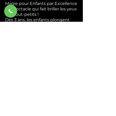
Magie pour Enfants par Excellence
Le spectacle qui fait briller les yeux
des tout-petits !
Dès 3 ans, les enfants plongent
dans un univers coloré et magique
où ils deviennent de véritables
apprentis magiciens. Apparitions
mystérieuses, foulards enchantés,
animaux rigolos — chaque tour est
une nouvelle surprise qui
déclenche rires et émerveillement.
Interactif du début à la fin,
Abracadabra transforme chaque
enfant en héros de la magie. Ils
chantent, ils rient, ils participent —
et repartent avec des étoiles plein
les yeux.
Idéal pour : Écoles, centres de
loisirs, associations et
programmations culturelles.
Durée : 45 min à 1h.