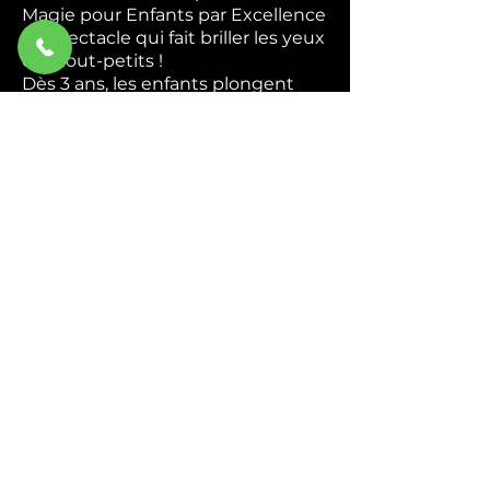
Magie pour Enfants par Excellence
Le spectacle qui fait briller les yeux
des tout-petits !
Dès 3 ans, les enfants plongent
dans un univers coloré et magique
où ils deviennent de véritables
apprentis magiciens. Apparitions
mystérieuses, foulards enchantés,
animaux rigolos — chaque tour est
une nouvelle surprise qui
déclenche rires et émerveillement.
Interactif du début à la fin,
Abracadabra transforme chaque
enfant en héros de la magie. Ils
chantent, ils rient, ils participent —
et repartent avec des étoiles plein
les yeux.
Idéal pour : Écoles, centres de
loisirs, associations et
programmations culturelles.
Durée : 45 min à 1h.