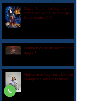
Magic Pirates : Le Magicien de la
Différence – Une Histoire qui
Dure depuis 1996
Combien coûte un spectacle de
magie ?
Alphonse le Magicien : L'Art de
s’Adapter à Tous vos Publics