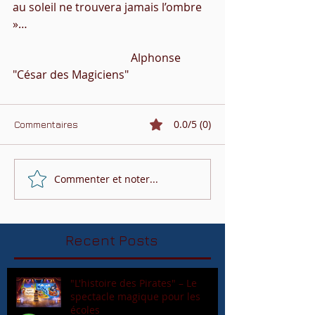
au soleil ne trouvera jamais l’ombre 
»… 
                                          Alphonse 
"César des Magiciens"
0.0/5 (0)
Commentaires
Commenter et noter...
Recent Posts
"L'histoire des Pirates" – Le
spectacle magique pour les
écoles