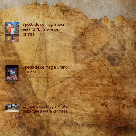
Spectacle de magie pour
enfants "L'histoire des
pirates"
Spectacle de magie Grandes
Illusions
La magie des Magic Pirates
débarque à votre kermesse !