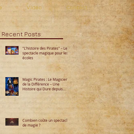
e
Vidéo
Contact
Recent Posts
"L'histoire des Pirates" – Le
spectacle magique pour les
écoles
Magic Pirates : Le Magicien
de la Différence – Une
Histoire qui Dure depuis
1996
Combien coûte un spectacle
de magie ?