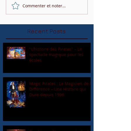
Commenter et noter...
Recent Posts
"L'histoire des Pirates" – Le
spectacle magique pour les
écoles
Magic Pirates : Le Magicien de la
Différence – Une Histoire qui
Dure depuis 1996