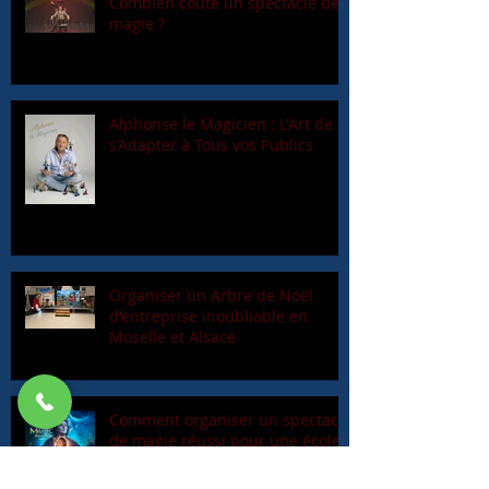
Combien coûte un spectacle de
magie ?
Alphonse le Magicien : L'Art de
s’Adapter à Tous vos Publics
Organiser un Arbre de Noël
d'entreprise inoubliable en
Moselle et Alsace
Comment organiser un spectacle
de magie réussi pour une école
ou une mairie ?