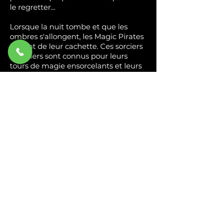
le regretter...
Lorsque la nuit tombe et que les
ombres s'allongent, les Magic Pirates
sortent de leur cachette. Ces sorciers
des mers sont connus pour leurs
tours de magie ensorcelants et leurs
malédictions. Certains disent qu'ils
peuvent faire disparaître des trésors
entiers, tandis que d'autres
murmurent qu'ils ont le pouvoir de
changer le destin de quiconque ose
les défier.
Ce soir, nous vous invitons à découvrir
leurs secrets les plus sombres. Mais
soyez prudent, car une fois que vous
aurez vu leurs tournées, vous ne
pourrez plus jamais les oublier. Et
n'oubliez pas : si jamais vous croisez
leur chemin, ne les engagez pas, à
moins que vous ne souhaitiez vivre