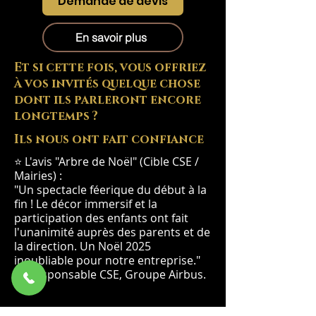
Demande de devis
En savoir plus
Et si cette fois, vous offriez
à vos invités quelque chose
dont ils parleront encore
longtemps ?
Ils nous ont fait confiance
⭐ L'avis "Arbre de Noël" (Cible CSE /
Mairies) :
"Un spectacle féerique du début à la
fin ! Le décor immersif et la
participation des enfants ont fait
l'unanimité auprès des parents et de
la direction. Un Noël 2025
inoubliable pour notre entreprise."
— Responsable CSE, Groupe Airbus.