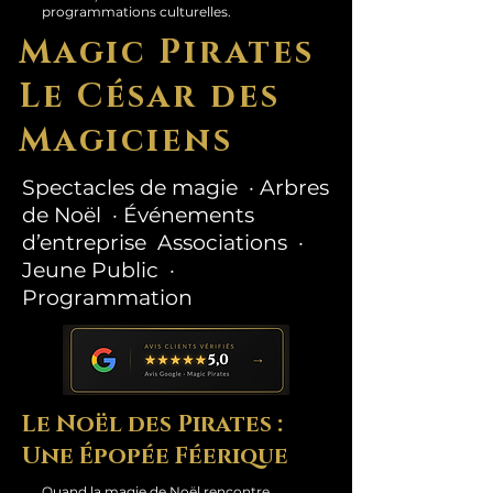
programmations culturelles.
Magic Pirates
Le César des
Magiciens
Spectacles de magie · Arbres
de Noël · Événements
d’entreprise Associations ·
Jeune Public ·
Programmation
Le Noël des Pirates :
Une Épopée Féerique
Quand la magie de Noël rencontre