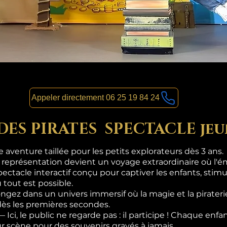
Appeler directement 06 25 19 84 24
 DES PIRATES SPECTACLE jeu
aventure taillée pour les petits explorateurs dès 3 ans.
 représentation devient un voyage extraordinaire où l'ém
pectacle interactif conçu pour captiver les enfants, stimul
 tout est possible.
gez dans un univers immersif où la magie et la pirateri
dès les premières secondes.
i, le public ne regarde pas : il participe ! Chaque enf
sur scène pour des souvenirs gravés à jamais.