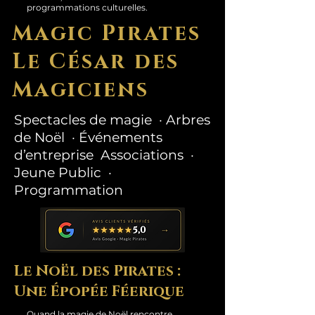
programmations culturelles.
Magic Pirates
Le César des
Magiciens
Spectacles de magie · Arbres
de Noël · Événements
d’entreprise Associations ·
Jeune Public ·
Programmation
Le Noël des Pirates :
Une Épopée Féerique
Quand la magie de Noël rencontre