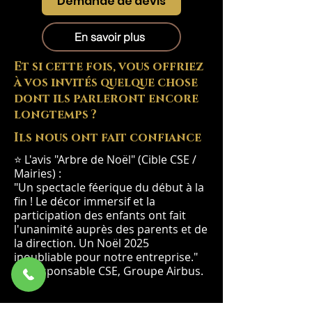
Demande de devis
En savoir plus
Et si cette fois, vous offriez
à vos invités quelque chose
dont ils parleront encore
longtemps ?
Ils nous ont fait confiance
⭐ L'avis "Arbre de Noël" (Cible CSE /
Mairies) :
"Un spectacle féerique du début à la
fin ! Le décor immersif et la
participation des enfants ont fait
l'unanimité auprès des parents et de
la direction. Un Noël 2025
inoubliable pour notre entreprise."
— Responsable CSE, Groupe Airbus.