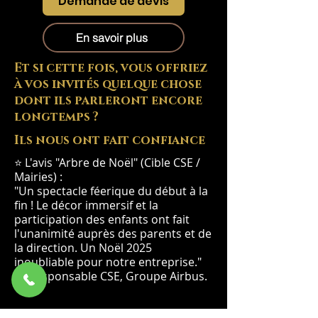
Demande de devis
En savoir plus
Et si cette fois, vous offriez
à vos invités quelque chose
dont ils parleront encore
longtemps ?
Ils nous ont fait confiance
⭐ L'avis "Arbre de Noël" (Cible CSE /
Mairies) :
"Un spectacle féerique du début à la
fin ! Le décor immersif et la
participation des enfants ont fait
l'unanimité auprès des parents et de
la direction. Un Noël 2025
inoubliable pour notre entreprise."
— Responsable CSE, Groupe Airbus.