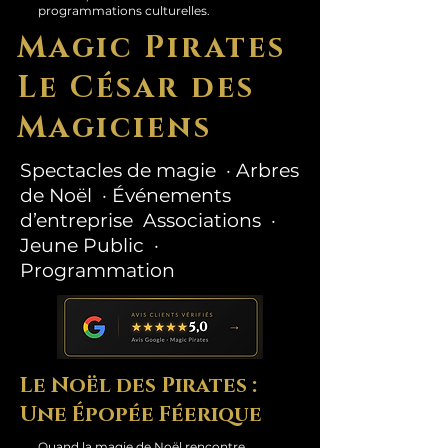
programmations culturelles.
Magic Pirates
Le César des
Magiciens
Spectacles de magie · Arbres
de Noël · Événements
d’entreprise Associations ·
Jeune Public ·
Programmation
Le Noël des Pirates :
Une Épopée Féerique
Quand la magie de Noël rencontre