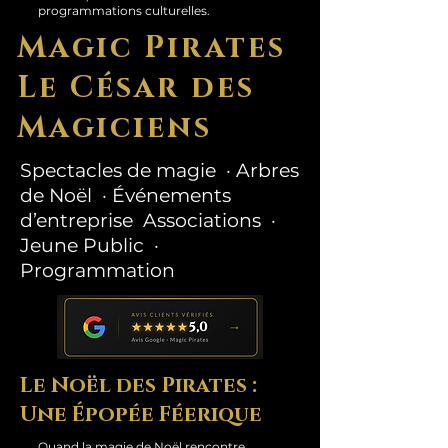
programmations culturelles.
Magic Pirates
Le César des
Magiciens
Spectacles de magie · Arbres
de Noël · Événements
d’entreprise Associations ·
Jeune Public ·
Programmation
Le Noël des Pirates :
Une Épopée Féerique
Quand la magie de Noël rencontre