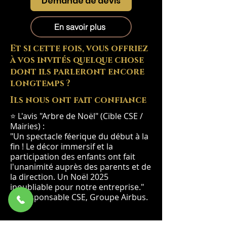
Demande de devis
En savoir plus
Et si cette fois, vous offriez
à vos invités quelque chose
dont ils parleront encore
longtemps ?
Ils nous ont fait confiance
⭐ L'avis "Arbre de Noël" (Cible CSE /
Mairies) :
"Un spectacle féerique du début à la
fin ! Le décor immersif et la
participation des enfants ont fait
l'unanimité auprès des parents et de
la direction. Un Noël 2025
inoubliable pour notre entreprise."
— Responsable CSE, Groupe Airbus.