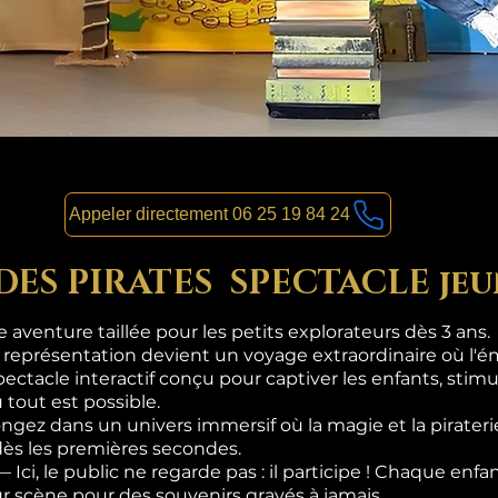
Appeler directement 06 25 19 84 24
 DES PIRATES SPECTACLE jeu
aventure taillée pour les petits explorateurs dès 3 ans.
 représentation devient un voyage extraordinaire où l'ém
pectacle interactif conçu pour captiver les enfants, stimul
 tout est possible.
gez dans un univers immersif où la magie et la pirateri
dès les premières secondes.
i, le public ne regarde pas : il participe ! Chaque enf
sur scène pour des souvenirs gravés à jamais.