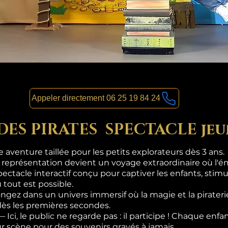
Appeler directement 06 25 19 84 24
 DES PIRATES SPECTACLE jeu
aventure taillée pour les petits explorateurs dès 3 ans.
 représentation devient un voyage extraordinaire où l'ém
pectacle interactif conçu pour captiver les enfants, stimul
 tout est possible.
gez dans un univers immersif où la magie et la pirateri
dès les premières secondes.
i, le public ne regarde pas : il participe ! Chaque enf
sur scène pour des souvenirs gravés à jamais.