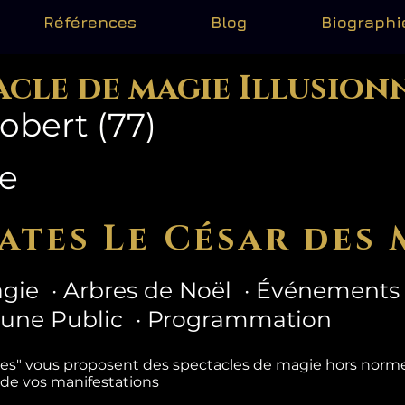
Références
Blog
Biographi
acle de magie Illusion
bert (77)
ne
ates Le César des 
gie · Arbres de Noël · Événements 
eune Public · Programmation
tes" vous proposent des spectacles de magie hors nor
 de vos manifestations