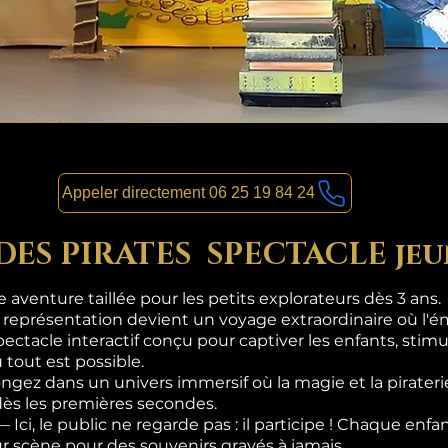
Appeler directement 06 25 19 84 24
 DES PIRATES SPECTACLE jeu
aventure taillée pour les petits explorateurs dès 3 ans.
 représentation devient un voyage extraordinaire où l'ém
pectacle interactif conçu pour captiver les enfants, stimul
 tout est possible.
gez dans un univers immersif où la magie et la pirateri
dès les premières secondes.
i, le public ne regarde pas : il participe ! Chaque enf
sur scène pour des souvenirs gravés à jamais.