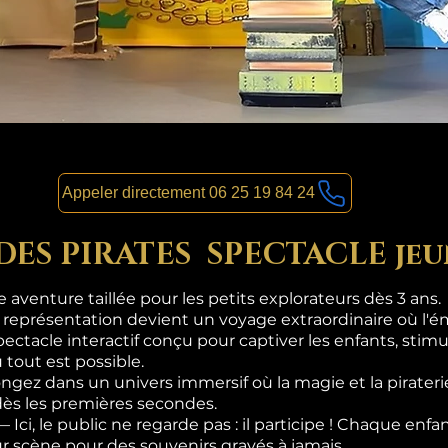
Appeler directement 06 25 19 84 24
 DES PIRATES SPECTACLE jeu
aventure taillée pour les petits explorateurs dès 3 ans.
 représentation devient un voyage extraordinaire où l'ém
pectacle interactif conçu pour captiver les enfants, stimul
 tout est possible.
gez dans un univers immersif où la magie et la pirateri
dès les premières secondes.
i, le public ne regarde pas : il participe ! Chaque enf
sur scène pour des souvenirs gravés à jamais.