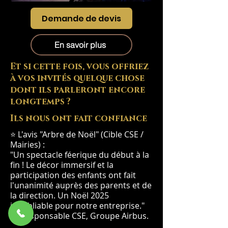
Demande de devis
En savoir plus
Et si cette fois, vous offriez
à vos invités quelque chose
dont ils parleront encore
longtemps ?
Ils nous ont fait confiance
⭐ L'avis "Arbre de Noël" (Cible CSE /
Mairies) :
"Un spectacle féerique du début à la
fin ! Le décor immersif et la
participation des enfants ont fait
l'unanimité auprès des parents et de
la direction. Un Noël 2025
inoubliable pour notre entreprise."
— Responsable CSE, Groupe Airbus.