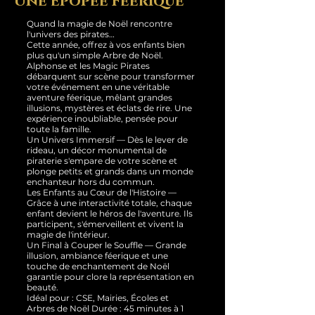
Une Épopée Féerique
Quand la magie de Noël rencontre
l'univers des pirates…
Cette année, offrez à vos enfants bien
plus qu'un simple Arbre de Noël.
Alphonse et les Magic Pirates
débarquent sur scène pour transformer
votre événement en une véritable
aventure féerique, mêlant grandes
illusions, mystères et éclats de rire. Une
expérience inoubliable, pensée pour
toute la famille.
Un Univers Immersif — Dès le lever de
rideau, un décor monumental de
piraterie s'empare de votre scène et
plonge petits et grands dans un monde
enchanteur hors du commun.
Les Enfants au Cœur de l'Histoire —
Grâce à une interactivité totale, chaque
enfant devient le héros de l'aventure. Ils
participent, s'émerveillent et vivent la
magie de l'intérieur.
Un Final à Couper le Souffle — Grande
illusion, ambiance féerique et une
touche de enchantement de Noël
garantie pour clore la représentation en
beauté.
Idéal pour : CSE, Mairies, Écoles et
Arbres de Noël Durée : 45 minutes à 1