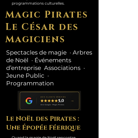
programmations culturelles.
Magic Pirates
Le César des
Magiciens
Spectacles de magie · Arbres
de Noël · Événements
d’entreprise Associations ·
Jeune Public ·
Programmation
Le Noël des Pirates :
Une Épopée Féerique
Quand la magie de Noël rencontre