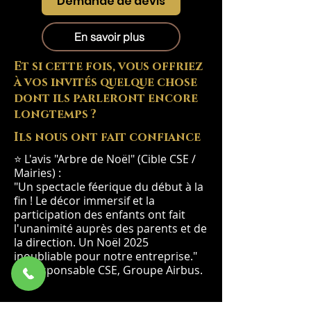
Demande de devis
En savoir plus
Et si cette fois, vous offriez
à vos invités quelque chose
dont ils parleront encore
longtemps ?
Ils nous ont fait confiance
⭐ L'avis "Arbre de Noël" (Cible CSE /
Mairies) :
"Un spectacle féerique du début à la
fin ! Le décor immersif et la
participation des enfants ont fait
l'unanimité auprès des parents et de
la direction. Un Noël 2025
inoubliable pour notre entreprise."
— Responsable CSE, Groupe Airbus.