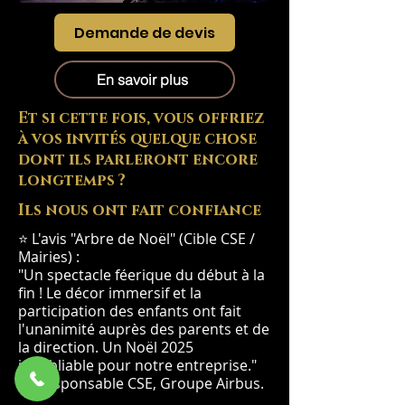
Demande de devis
En savoir plus
Et si cette fois, vous offriez
à vos invités quelque chose
dont ils parleront encore
longtemps ?
Ils nous ont fait confiance
⭐ L'avis "Arbre de Noël" (Cible CSE /
Mairies) :
"Un spectacle féerique du début à la
fin ! Le décor immersif et la
participation des enfants ont fait
l'unanimité auprès des parents et de
la direction. Un Noël 2025
inoubliable pour notre entreprise."
— Responsable CSE, Groupe Airbus.