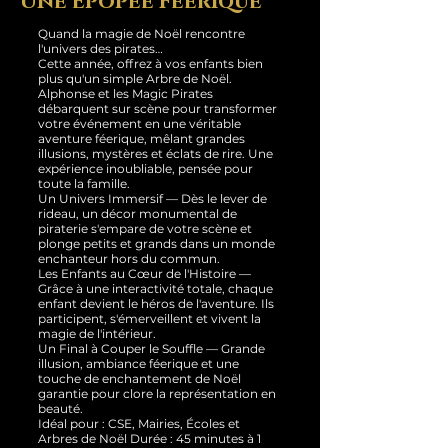
Une Épopée Féerique
Quand la magie de Noël rencontre
l'univers des pirates…
Cette année, offrez à vos enfants bien
plus qu'un simple Arbre de Noël.
Alphonse et les Magic Pirates
débarquent sur scène pour transformer
votre événement en une véritable
aventure féerique, mêlant grandes
illusions, mystères et éclats de rire. Une
expérience inoubliable, pensée pour
toute la famille.
Un Univers Immersif — Dès le lever de
rideau, un décor monumental de
piraterie s'empare de votre scène et
plonge petits et grands dans un monde
enchanteur hors du commun.
Les Enfants au Cœur de l'Histoire —
Grâce à une interactivité totale, chaque
enfant devient le héros de l'aventure. Ils
participent, s'émerveillent et vivent la
magie de l'intérieur.
Un Final à Couper le Souffle — Grande
illusion, ambiance féerique et une
touche de enchantement de Noël
garantie pour clore la représentation en
beauté.
Idéal pour : CSE, Mairies, Écoles et
Arbres de Noël Durée : 45 minutes à 1