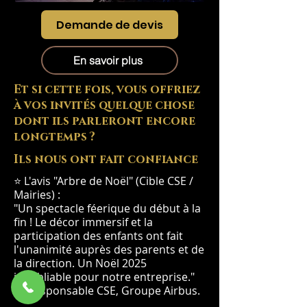
Demande de devis
En savoir plus
Et si cette fois, vous offriez
à vos invités quelque chose
dont ils parleront encore
longtemps ?
Ils nous ont fait confiance
⭐ L'avis "Arbre de Noël" (Cible CSE /
Mairies) :
"Un spectacle féerique du début à la
fin ! Le décor immersif et la
participation des enfants ont fait
l'unanimité auprès des parents et de
la direction. Un Noël 2025
inoubliable pour notre entreprise."
— Responsable CSE, Groupe Airbus.