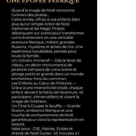
Une Épopée Féerique
Quand la magie de Noël rencontre
l'univers des pirates…
Cette année, offrez à vos enfants bien
plus qu'un simple Arbre de Noël.
Alphonse et les Magic Pirates
débarquent sur scène pour transformer
votre événement en une véritable
aventure féerique, mêlant grandes
illusions, mystères et éclats de rire. Une
expérience inoubliable, pensée pour
toute la famille.
Un Univers Immersif — Dès le lever de
rideau, un décor monumental de
piraterie s'empare de votre scène et
plonge petits et grands dans un monde
enchanteur hors du commun.
Les Enfants au Cœur de l'Histoire —
Grâce à une interactivité totale, chaque
enfant devient le héros de l'aventure. Ils
participent, s'émerveillent et vivent la
magie de l'intérieur.
Un Final à Couper le Souffle — Grande
illusion, ambiance féerique et une
touche de enchantement de Noël
garantie pour clore la représentation en
beauté.
Idéal pour : CSE, Mairies, Écoles et
Arbres de Noël Durée : 45 minutes à 1