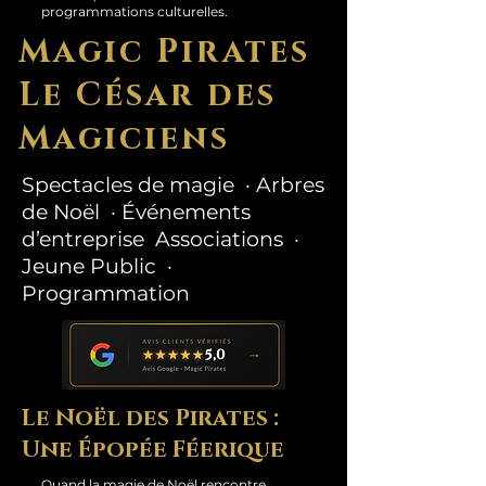
programmations culturelles.
Magic Pirates
Le César des
Magiciens
Spectacles de magie · Arbres
de Noël · Événements
d’entreprise Associations ·
Jeune Public ·
Programmation
Le Noël des Pirates :
Une Épopée Féerique
Quand la magie de Noël rencontre