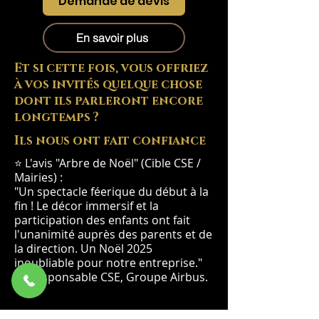
Demande de devis
En savoir plus
Et si cette fois, vous offriez
à vos invités quelque chose
dont ils parleront encore
longtemps ?
Ils nous ont fait confiance
⭐ L'avis "Arbre de Noël" (Cible CSE /
Mairies) :
"Un spectacle féerique du début à la
fin ! Le décor immersif et la
participation des enfants ont fait
l'unanimité auprès des parents et de
la direction. Un Noël 2025
inoubliable pour notre entreprise."
— Responsable CSE, Groupe Airbus.