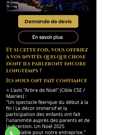
Demande de devis
En savoir plus
Et si cette fois, vous offriez
à vos invités quelque chose
dont ils parleront encore
longtemps ?
Ils nous ont fait confiance
⭐ L'avis "Arbre de Noël" (Cible CSE /
Mairies) :
"Un spectacle féerique du début à la
fin ! Le décor immersif et la
participation des enfants ont fait
l'unanimité auprès des parents et de
la direction. Un Noël 2025
inoubliable pour notre entreprise."