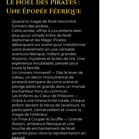
Le Noël des Pirates :
Une Épopée Féerique
Quand la magie de Noël rencontre
l'univers des pirates…
Cette année, offrez à vos enfants bien
plus qu'un simple Arbre de Noël.
Alphonse et les Magic Pirates
débarquent sur scène pour transformer
votre événement en une véritable
aventure féerique, mêlant grandes
illusions, mystères et éclats de rire. Une
expérience inoubliable, pensée pour
toute la famille.
Un Univers Immersif — Dès le lever de
rideau, un décor monumental de
piraterie s'empare de votre scène et
plonge petits et grands dans un monde
enchanteur hors du commun.
Les Enfants au Cœur de l'Histoire —
Grâce à une interactivité totale, chaque
enfant devient le héros de l'aventure. Ils
participent, s'émerveillent et vivent la
magie de l'intérieur.
Un Final à Couper le Souffle — Grande
illusion, ambiance féerique et une
touche de enchantement de Noël
garantie pour clore la représentation en
beauté.