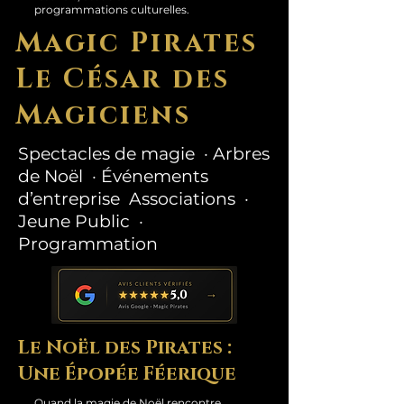
programmations culturelles.
Magic Pirates
Le César des
Magiciens
Spectacles de magie · Arbres
de Noël · Événements
d’entreprise Associations ·
Jeune Public ·
Programmation
Le Noël des Pirates :
Une Épopée Féerique
Quand la magie de Noël rencontre