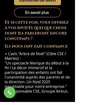
Demande de devis
En savoir plus
Et si cette fois, vous offriez
à vos invités quelque chose
dont ils parleront encore
longtemps ?
Ils nous ont fait confiance
⭐ L'avis "Arbre de Noël" (Cible CSE /
Mairies) :
"Un spectacle féerique du début à la
fin ! Le décor immersif et la
participation des enfants ont fait
l'unanimité auprès des parents et de
la direction. Un Noël 2025
inoubliable pour notre entreprise."
— Responsable CSE, Groupe Airbus.