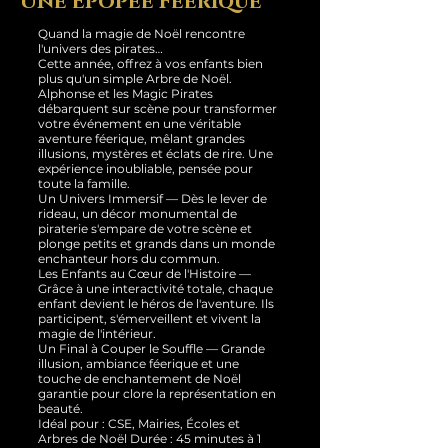
Une Épopée Féerique
Quand la magie de Noël rencontre
l'univers des pirates…
Cette année, offrez à vos enfants bien
plus qu'un simple Arbre de Noël.
Alphonse et les Magic Pirates
débarquent sur scène pour transformer
votre événement en une véritable
aventure féerique, mêlant grandes
illusions, mystères et éclats de rire. Une
expérience inoubliable, pensée pour
toute la famille.
Un Univers Immersif — Dès le lever de
rideau, un décor monumental de
piraterie s'empare de votre scène et
plonge petits et grands dans un monde
enchanteur hors du commun.
Les Enfants au Cœur de l'Histoire —
Grâce à une interactivité totale, chaque
enfant devient le héros de l'aventure. Ils
participent, s'émerveillent et vivent la
magie de l'intérieur.
Un Final à Couper le Souffle — Grande
illusion, ambiance féerique et une
touche de enchantement de Noël
garantie pour clore la représentation en
beauté.
Idéal pour : CSE, Mairies, Écoles et
Arbres de Noël Durée : 45 minutes à 1