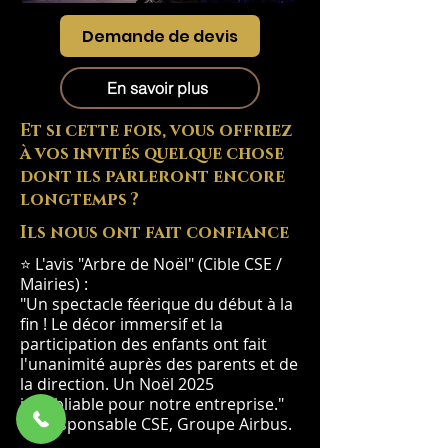
Demande de devis
En savoir plus
Et si cette fois, vous offriez
à vos invités quelque chose
dont ils parleront encore
longtemps ?
Ils nous ont fait confiance
⭐ L'avis "Arbre de Noël" (Cible CSE /
Mairies) :
"Un spectacle féerique du début à la
fin ! Le décor immersif et la
participation des enfants ont fait
l'unanimité auprès des parents et de
la direction. Un Noël 2025
inoubliable pour notre entreprise."
— Responsable CSE, Groupe Airbus.