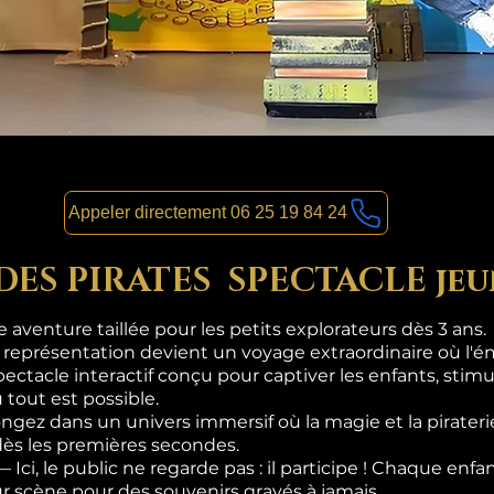
Appeler directement 06 25 19 84 24
 DES PIRATES SPECTACLE jeu
aventure taillée pour les petits explorateurs dès 3 ans.
 représentation devient un voyage extraordinaire où l'ém
pectacle interactif conçu pour captiver les enfants, stimul
 tout est possible.
gez dans un univers immersif où la magie et la pirateri
dès les premières secondes.
i, le public ne regarde pas : il participe ! Chaque enf
sur scène pour des souvenirs gravés à jamais.