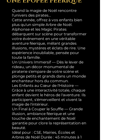
Une Épopée Féerique
Quand la magie de Noël rencontre
l'univers des pirates…
Cette année, offrez à vos enfants bien
plus qu'un simple Arbre de Noël.
Alphonse et les Magic Pirates
débarquent sur scène pour transformer
votre événement en une véritable
aventure féerique, mêlant grandes
illusions, mystères et éclats de rire. Une
expérience inoubliable, pensée pour
toute la famille.
Un Univers Immersif — Dès le lever de
rideau, un décor monumental de
piraterie s'empare de votre scène et
plonge petits et grands dans un monde
enchanteur hors du commun.
Les Enfants au Cœur de l'Histoire —
Grâce à une interactivité totale, chaque
enfant devient le héros de l'aventure. Ils
participent, s'émerveillent et vivent la
magie de l'intérieur.
Un Final à Couper le Souffle — Grande
illusion, ambiance féerique et une
touche de enchantement de Noël
garantie pour clore la représentation en
beauté.
Idéal pour : CSE, Mairies, Écoles et
Arbres de Noël Durée : 45 minutes à 1