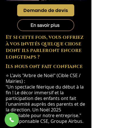
Demande de devis
En savoir plus
Et si cette fois, vous offriez
à vos invités quelque chose
dont ils parleront encore
longtemps ?
Ils nous ont fait confiance
⭐ L'avis "Arbre de Noël" (Cible CSE /
Mairies) :
"Un spectacle féerique du début à la
fin ! Le décor immersif et la
participation des enfants ont fait
l'unanimité auprès des parents et de
la direction. Un Noël 2025
inoubliable pour notre entreprise."
— Responsable CSE, Groupe Airbus.