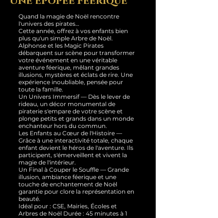
Une Épopée Féerique
Quand la magie de Noël rencontre
l'univers des pirates…
Cette année, offrez à vos enfants bien
plus qu'un simple Arbre de Noël.
Alphonse et les Magic Pirates
débarquent sur scène pour transformer
votre événement en une véritable
aventure féerique, mêlant grandes
illusions, mystères et éclats de rire. Une
expérience inoubliable, pensée pour
toute la famille.
Un Univers Immersif — Dès le lever de
rideau, un décor monumental de
piraterie s'empare de votre scène et
plonge petits et grands dans un monde
enchanteur hors du commun.
Les Enfants au Cœur de l'Histoire —
Grâce à une interactivité totale, chaque
enfant devient le héros de l'aventure. Ils
participent, s'émerveillent et vivent la
magie de l'intérieur.
Un Final à Couper le Souffle — Grande
illusion, ambiance féerique et une
touche de enchantement de Noël
garantie pour clore la représentation en
beauté.
Idéal pour : CSE, Mairies, Écoles et
Arbres de Noël Durée : 45 minutes à 1