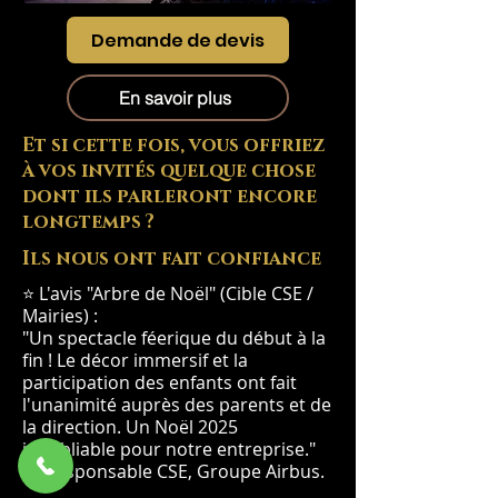
Demande de devis
En savoir plus
Et si cette fois, vous offriez
à vos invités quelque chose
dont ils parleront encore
longtemps ?
Ils nous ont fait confiance
⭐ L'avis "Arbre de Noël" (Cible CSE /
Mairies) :
"Un spectacle féerique du début à la
fin ! Le décor immersif et la
participation des enfants ont fait
l'unanimité auprès des parents et de
la direction. Un Noël 2025
inoubliable pour notre entreprise."
— Responsable CSE, Groupe Airbus.