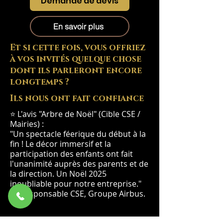
Demande de devis
En savoir plus
Et si cette fois, vous offriez
à vos invités quelque chose
dont ils parleront encore
longtemps ?
Ils nous ont fait confiance
⭐ L'avis "Arbre de Noël" (Cible CSE /
Mairies) :
"Un spectacle féerique du début à la
fin ! Le décor immersif et la
participation des enfants ont fait
l'unanimité auprès des parents et de
la direction. Un Noël 2025
inoubliable pour notre entreprise."
— Responsable CSE, Groupe Airbus.