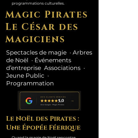
programmations culturelles.
Magic Pirates
Le César des
Magiciens
Spectacles de magie · Arbres
de Noël · Événements
d’entreprise Associations ·
Jeune Public ·
Programmation
Le Noël des Pirates :
Une Épopée Féerique
Quand la magie de Noël rencontre