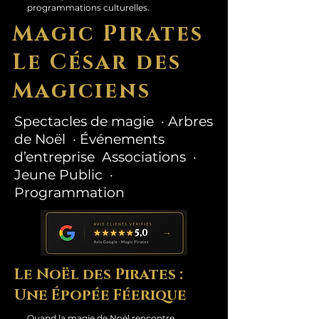
programmations culturelles.
Magic Pirates
Le César des
Magiciens
Spectacles de magie · Arbres
de Noël · Événements
d’entreprise Associations ·
Jeune Public ·
Programmation
Le Noël des Pirates :
Une Épopée Féerique
Quand la magie de Noël rencontre