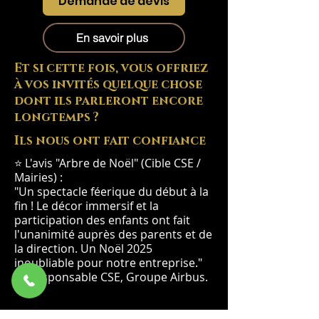
Demande de devis
En savoir plus
Et si cette fois, vous offriez
à vos invités quelque chose
dont ils parleront encore
longtemps ?
Ils nous ont fait confiance
⭐ L'avis "Arbre de Noël" (Cible CSE /
Mairies) :
"Un spectacle féerique du début à la
fin ! Le décor immersif et la
participation des enfants ont fait
l'unanimité auprès des parents et de
la direction. Un Noël 2025
inoubliable pour notre entreprise."
— Responsable CSE, Groupe Airbus.