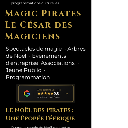
programmations culturelles.
Magic Pirates
Le César des
Magiciens
Spectacles de magie · Arbres
de Noël · Événements
d’entreprise Associations ·
Jeune Public ·
Programmation
Le Noël des Pirates :
Une Épopée Féerique
Quand la magie de Noël rencontre