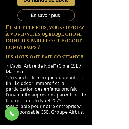
Demande de devis
En savoir plus
Et si cette fois, vous offriez
à vos invités quelque chose
dont ils parleront encore
longtemps ?
Ils nous ont fait confiance
⭐ L'avis "Arbre de Noël" (Cible CSE /
Mairies) :
"Un spectacle féerique du début à la
fin ! Le décor immersif et la
participation des enfants ont fait
l'unanimité auprès des parents et de
la direction. Un Noël 2025
inoubliable pour notre entreprise."
— Responsable CSE, Groupe Airbus.