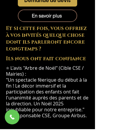
Demande de devis
En savoir plus
Et si cette fois, vous offriez
à vos invités quelque chose
dont ils parleront encore
longtemps ?
Ils nous ont fait confiance
⭐ L'avis "Arbre de Noël" (Cible CSE /
Mairies) :
"Un spectacle féerique du début à la
fin ! Le décor immersif et la
participation des enfants ont fait
l'unanimité auprès des parents et de
la direction. Un Noël 2025
inoubliable pour notre entreprise."
— Responsable CSE, Groupe Airbus.