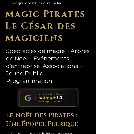
programmations culturelles.
Magic Pirates
Le César des
Magiciens
Spectacles de magie · Arbres
de Noël · Événements
d’entreprise Associations ·
Jeune Public ·
Programmation
Le Noël des Pirates :
Une Épopée Féerique
Quand la magie de Noël rencontre