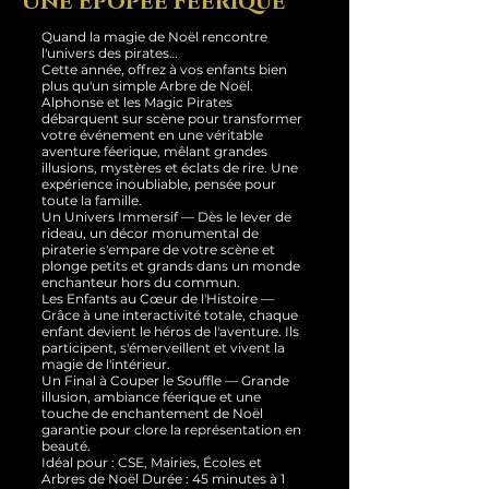
Une Épopée Féerique
Quand la magie de Noël rencontre
l'univers des pirates…
Cette année, offrez à vos enfants bien
plus qu'un simple Arbre de Noël.
Alphonse et les Magic Pirates
débarquent sur scène pour transformer
votre événement en une véritable
aventure féerique, mêlant grandes
illusions, mystères et éclats de rire. Une
expérience inoubliable, pensée pour
toute la famille.
Un Univers Immersif — Dès le lever de
rideau, un décor monumental de
piraterie s'empare de votre scène et
plonge petits et grands dans un monde
enchanteur hors du commun.
Les Enfants au Cœur de l'Histoire —
Grâce à une interactivité totale, chaque
enfant devient le héros de l'aventure. Ils
participent, s'émerveillent et vivent la
magie de l'intérieur.
Un Final à Couper le Souffle — Grande
illusion, ambiance féerique et une
touche de enchantement de Noël
garantie pour clore la représentation en
beauté.
Idéal pour : CSE, Mairies, Écoles et
Arbres de Noël Durée : 45 minutes à 1