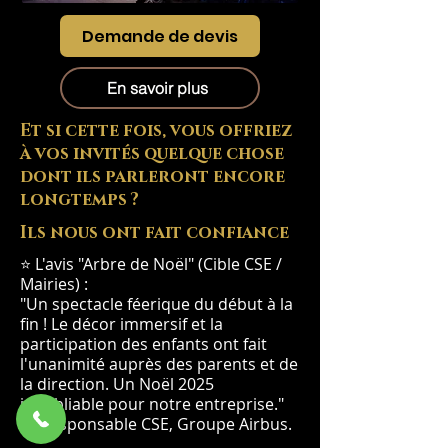
Demande de devis
En savoir plus
Et si cette fois, vous offriez
à vos invités quelque chose
dont ils parleront encore
longtemps ?
Ils nous ont fait confiance
⭐ L'avis "Arbre de Noël" (Cible CSE /
Mairies) :
"Un spectacle féerique du début à la
fin ! Le décor immersif et la
participation des enfants ont fait
l'unanimité auprès des parents et de
la direction. Un Noël 2025
inoubliable pour notre entreprise."
— Responsable CSE, Groupe Airbus.