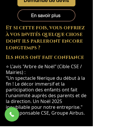
Demande de devis
En savoir plus
Et si cette fois, vous offriez
à vos invités quelque chose
dont ils parleront encore
longtemps ?
Ils nous ont fait confiance
⭐ L'avis "Arbre de Noël" (Cible CSE /
Mairies) :
"Un spectacle féerique du début à la
fin ! Le décor immersif et la
participation des enfants ont fait
l'unanimité auprès des parents et de
la direction. Un Noël 2025
inoubliable pour notre entreprise."
— Responsable CSE, Groupe Airbus.