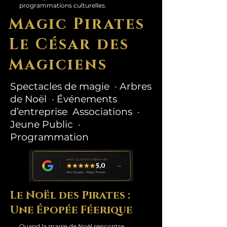
programmations culturelles.
Magic Pirates
Le César des
Magiciens
Spectacles de magie · Arbres
de Noël · Événements
d’entreprise Associations ·
Jeune Public ·
Programmation
Le Noël des Pirates :
Une Épopée Féerique
Quand la magie de Noël rencontre