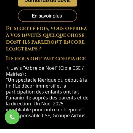
Demande de devis
En savoir plus
Et si cette fois, vous offriez
à vos invités quelque chose
dont ils parleront encore
longtemps ?
Ils nous ont fait confiance
⭐ L'avis "Arbre de Noël" (Cible CSE /
Mairies) :
"Un spectacle féerique du début à la
fin ! Le décor immersif et la
participation des enfants ont fait
l'unanimité auprès des parents et de
la direction. Un Noël 2025
inoubliable pour notre entreprise."
— Responsable CSE, Groupe Airbus.