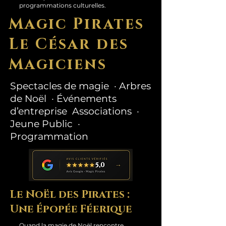
programmations culturelles.
Magic Pirates
Le César des
Magiciens
Spectacles de magie · Arbres
de Noël · Événements
d’entreprise Associations ·
Jeune Public ·
Programmation
Le Noël des Pirates :
Une Épopée Féerique
Quand la magie de Noël rencontre