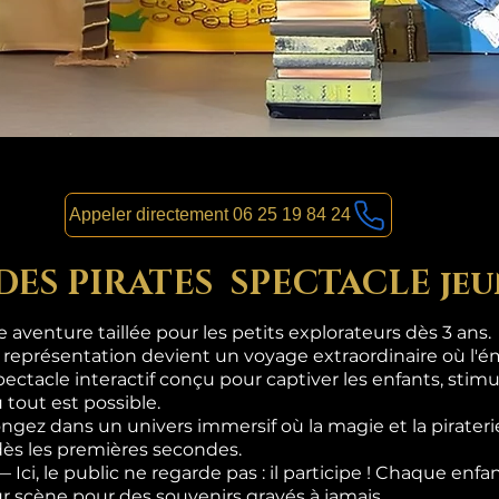
Appeler directement 06 25 19 84 24
 DES PIRATES SPECTACLE jeu
aventure taillée pour les petits explorateurs dès 3 ans.
 représentation devient un voyage extraordinaire où l'ém
pectacle interactif conçu pour captiver les enfants, stimul
 tout est possible.
gez dans un univers immersif où la magie et la pirateri
dès les premières secondes.
i, le public ne regarde pas : il participe ! Chaque enf
sur scène pour des souvenirs gravés à jamais.