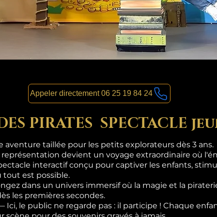
Appeler directement 06 25 19 84 24
 DES PIRATES SPECTACLE jeu
aventure taillée pour les petits explorateurs dès 3 ans.
 représentation devient un voyage extraordinaire où l'ém
pectacle interactif conçu pour captiver les enfants, stimul
 tout est possible.
gez dans un univers immersif où la magie et la pirateri
dès les premières secondes.
i, le public ne regarde pas : il participe ! Chaque enf
sur scène pour des souvenirs gravés à jamais.